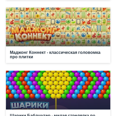
Маджонг Коннект - классическая головомка
про плитки
Шарики Баблшутер - милая стрелялка по